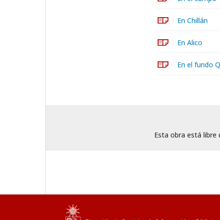
En Chillán
En Alico
En el fundo
Esta obra está libre