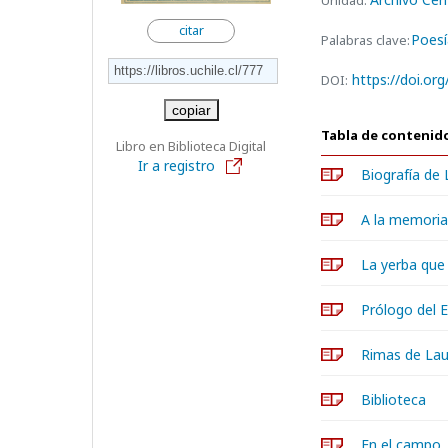
Unidad:
citar
Poesí
Palabras clave:
https://doi.or
DOI:
copiar
Tabla de contenid
Libro en Biblioteca Digital
Ir a registro
Biografía de
A la memoria
La yerba que
Prólogo del E
Rimas de Lau
Biblioteca
En el campo