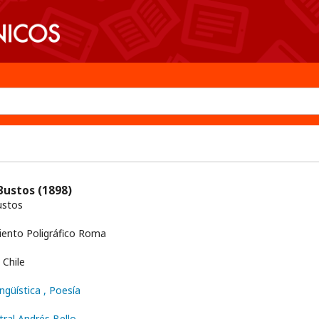
 Bustos
(1898)
ustos
ento Poligráfico Roma
Chile
ingüística
, Poesía
tral Andrés Bello