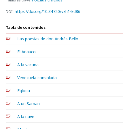
Palabras clave:
https://doi.org/10.34720/vxh1-kd86
DOI:
Tabla de contenidos:
Las poesías de don Andrés Bello
El Anauco
A la vacuna
Venezuela consolada
Egloga
A un Saman
A la nave