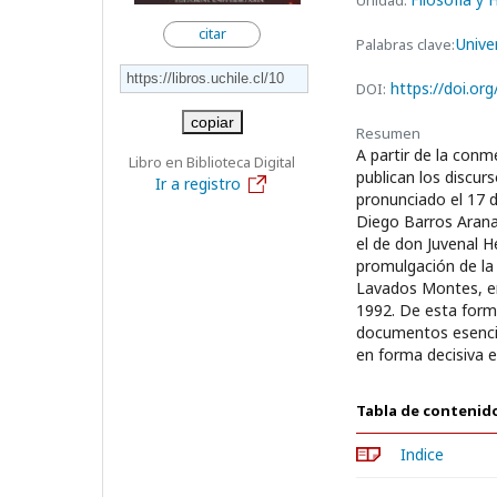
Unidad:
citar
Unive
Palabras clave:
https://doi.or
DOI:
copiar
Resumen
A partir de la conm
Libro en Biblioteca Digital
publican los discur
Ir a registro
pronunciado el 17 d
Diego Barros Arana
el de don Juvenal 
promulgación de la 
Lavados Montes, en
1992. De esta form
documentos esencial
en forma decisiva en
Tabla de contenid
Indice