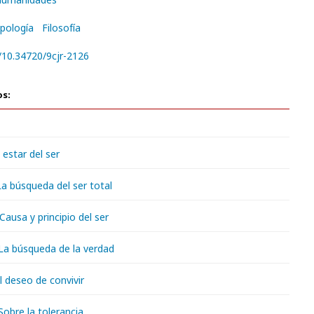
pología
Filosofía
g/10.34720/9cjr-2126
os:
l estar del ser
 La búsqueda del ser total
 Causa y principio del ser
 La búsqueda de la verdad
El deseo de convivir
 Sobre la tolerancia