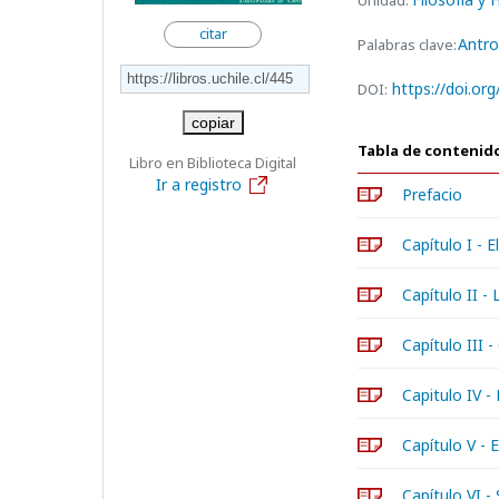
Unidad:
citar
Antro
Palabras clave:
https://doi.or
DOI:
copiar
Tabla de contenid
Libro en Biblioteca Digital
Ir a registro
Prefacio
Capítulo I - E
Capítulo II -
Capítulo III -
Capitulo IV -
Capítulo V - 
Capítulo VI -