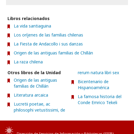
Libros relacionados
La vida santiaguina
Los oríjenes de las familias chilenas
La Fiesta de Andacollo i sus danzas
Origen de las antiguas familias de Chillán
La raza chilena
Otros libros de la Unidad
rerum natura libri sex
Origen de las antiguas
Bicentenario de
familias de Chillán
Hispanoamérica
Literatura arcaica
La famosa historia del
Conde Emrico Tekeli
Lucretii poetae, ac
philosophi vetustissimi, de
Dirección de Servicios de Información y Bibliotecas (
SISIB
)