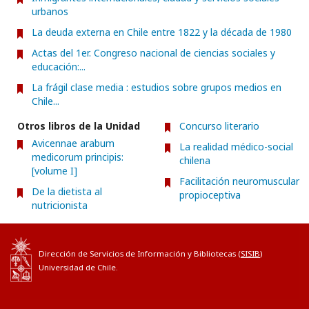
urbanos
La deuda externa en Chile entre 1822 y la década de 1980
Actas del 1er. Congreso nacional de ciencias sociales y
educación:...
La frágil clase media : estudios sobre grupos medios en
Chile...
Otros libros de la Unidad
Concurso literario
Avicennae arabum
La realidad médico-social
medicorum principis:
chilena
[volume I]
Facilitación neuromuscular
De la dietista al
propioceptiva
nutricionista
Dirección de Servicios de Información y Bibliotecas (
SISIB
)
Universidad de Chile.