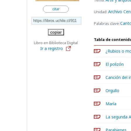
Tema:
citar
Archivo Cen
Unidad:
Cant
Palabras clave:
copiar
Tabla de contenid
Libro en Biblioteca Digital
Ir a registro
¿Rubios o m
El polizón
Canción del i
Orgullo
María
La segunda 
Parabienes