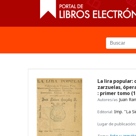
La lira popular:
zarzuelas, óper
: primer tomo
(1
Juan Ra
Autores/as
Imp. "La Si
Editorial:
Lugar de publicación:
Arte y arquit