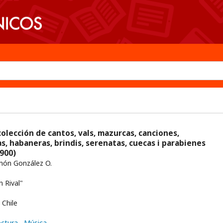
 colección de cantos, vals, mazurcas, canciones,
as, habaneras, brindis, serenatas, cuecas i parabienes
900)
món González O.
n Rival"
Chile
ectura
, Música