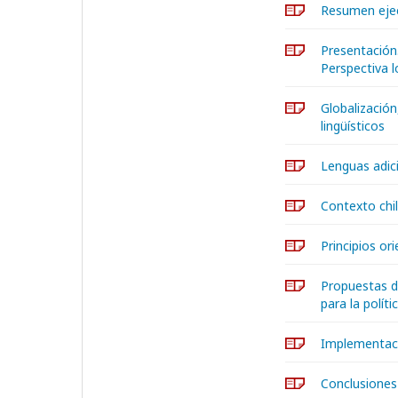
Resumen eje
Presentación.
Perspectiva l
Globalización
lingüísticos
Lenguas adici
Contexto chil
Principios ori
Propuestas de
para la políti
Implementació
Conclusiones