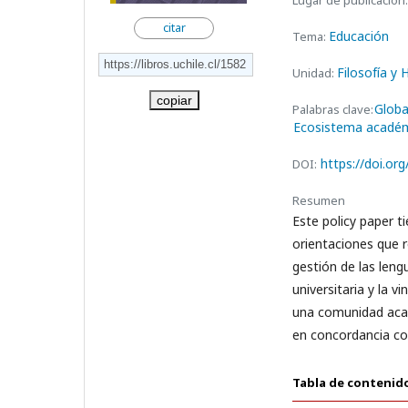
Lugar de publicación:
citar
Educación
Tema:
Filosofía y
Unidad:
copiar
Globa
Palabras clave:
Ecosistema acadé
https://doi.or
DOI:
Resumen
Este policy paper t
orientaciones que r
gestión de las leng
universitaria y la v
una comunidad acad
en concordancia con 
Tabla de contenid