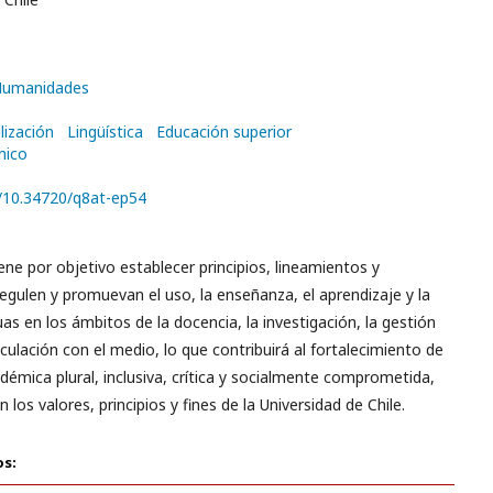
 Humanidades
lización
Lingüística
Educación superior
mico
g/10.34720/q8at-ep54
iene por objetivo establecer principios, lineamientos y
egulen y promuevan el uso, la enseñanza, el aprendizaje y la
uas en los ámbitos de la docencia, la investigación, la gestión
inculación con el medio, lo que contribuirá al fortalecimiento de
émica plural, inclusiva, crítica y socialmente comprometida,
los valores, principios y fines de la Universidad de Chile.
os: