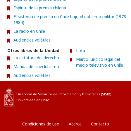
Espíritu de la prensa chilena
El sistema de prensa en Chile bajo el gobierno militar (1973-
1984)
La radio en Chile
Audiencias volátiles
Otros libros de la Unidad
Lota
La estatura del derecho
Marco jurídico legal del
medio televisivo en Chile
Manual de cineclubismo
Audiencias volátiles
Dirección de Servicios de Información y Bibliotecas (
SISIB
)
Universidad de Chile.
Condiciones de uso
Acerca
Contacto