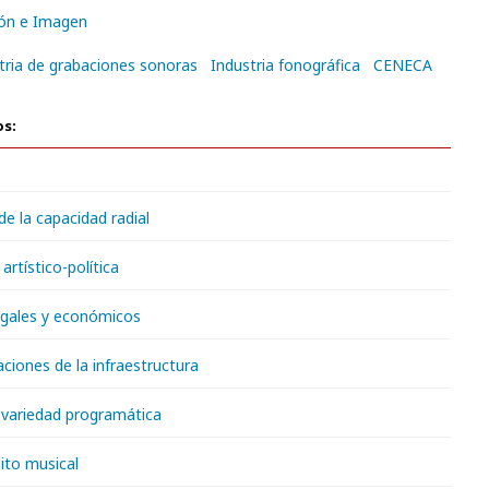
ón e Imagen
tria de grabaciones sonoras
Industria fonográfica
CENECA
os:
de la capacidad radial
artístico-política
egales y económicos
ciones de la infraestructura
e variedad programática
uito musical