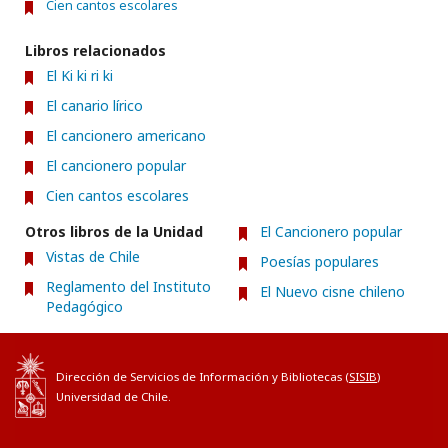
Cien cantos escolares
Libros relacionados
El Ki ki ri ki
El canario lírico
El cancionero americano
El cancionero popular
Cien cantos escolares
Otros libros de la Unidad
El Cancionero popular
Vistas de Chile
Poesías populares
Reglamento del Instituto
El Nuevo cisne chileno
Pedagógico
Dirección de Servicios de Información y Bibliotecas (
SISIB
)
Universidad de Chile.