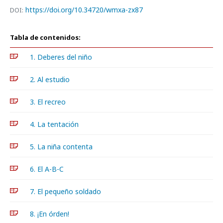
https://doi.org/10.34720/wmxa-zx87
DOI:
Tabla de contenidos:
1. Deberes del niño
2. Al estudio
3. El recreo
4. La tentación
5. La niña contenta
6. El A-B-C
7. El pequeño soldado
8. ¡En órden!