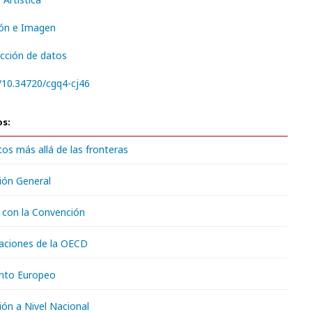
ón e Imagen
cción de datos
g/10.34720/cgq4-cj46
os:
atos más allá de las fronteras
ión General
n con la Convención
taciones de la OECD
ento Europeo
ón a Nivel Nacional