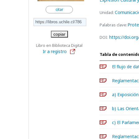
citar
Comunicaci
Unidad:
Prote
Palabras clave:
copiar
https://doi.or
DOI:
Libro en Biblioteca Digital
Ir a registro
Tabla de contenid
El flujo de d
Reglamentac
a) Exposició
b) Las Orien
c) El Parlam
Reglamentaci