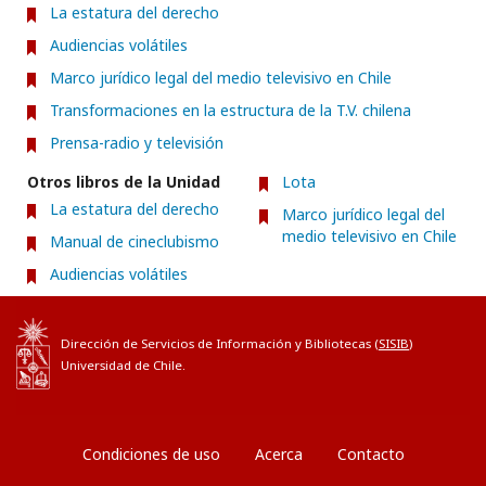
La estatura del derecho
Audiencias volátiles
Marco jurídico legal del medio televisivo en Chile
Transformaciones en la estructura de la T.V. chilena
Prensa-radio y televisión
Otros libros de la Unidad
Lota
La estatura del derecho
Marco jurídico legal del
medio televisivo en Chile
Manual de cineclubismo
Audiencias volátiles
Dirección de Servicios de Información y Bibliotecas (
SISIB
)
Universidad de Chile.
Condiciones de uso
Acerca
Contacto