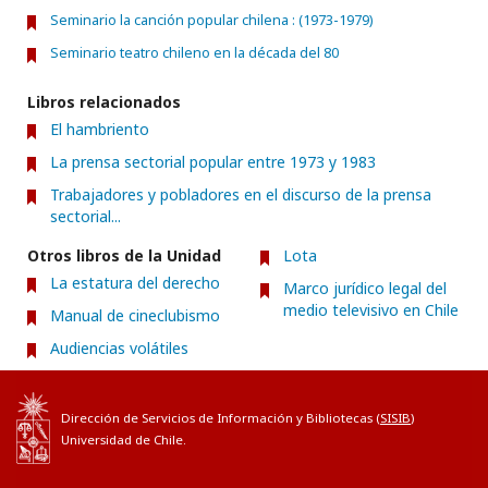
Seminario la canción popular chilena : (1973-1979)
Seminario teatro chileno en la década del 80
Libros relacionados
El hambriento
La prensa sectorial popular entre 1973 y 1983
Trabajadores y pobladores en el discurso de la prensa
sectorial...
Otros libros de la Unidad
Lota
La estatura del derecho
Marco jurídico legal del
medio televisivo en Chile
Manual de cineclubismo
Audiencias volátiles
Dirección de Servicios de Información y Bibliotecas (
SISIB
)
Universidad de Chile.