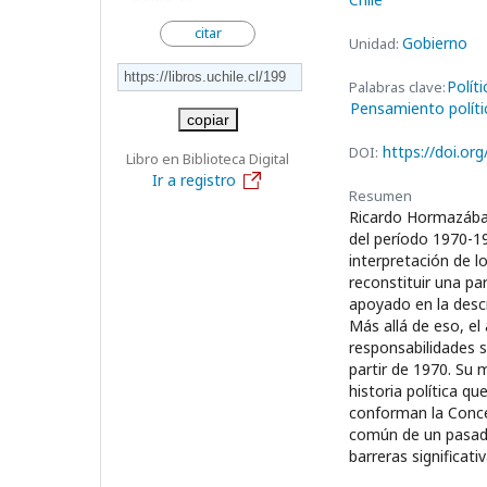
citar
Gobierno
Unidad:
Polít
Palabras clave:
Pensamiento polític
copiar
https://doi.or
DOI:
Libro en Biblioteca Digital
Ir a registro
Resumen
Ricardo Hormazábal
del período 1970-1
interpretación de l
reconstituir una pa
apoyado en la descr
Más allá de eso, el
responsabilidades s
partir de 1970. Su m
historia política qu
conforman la Conce
común de un pasad
barreras significati