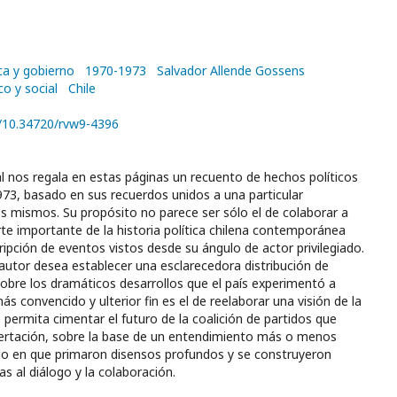
ica y gobierno
1970-1973
Salvador Allende Gossens
o y social
Chile
g/10.34720/rvw9-4396
 nos regala en estas páginas un recuento de hechos políticos
973, basado en sus recuerdos unidos a una particular
os mismos. Su propósito no parece ser sólo el de colaborar a
rte importante de la historia política chilena contemporánea
ipción de eventos vistos desde su ángulo de actor privilegiado.
 autor desea establecer una esclarecedora distribución de
obre los dramáticos desarrollos que el país experimentó a
ás convencido y ulterior fin es el de reelaborar una visión de la
e permita cimentar el futuro de la coalición de partidos que
rtación, sobre la base de un entendimiento más o menos
o en que primaron disensos profundos y se construyeron
vas al diálogo y la colaboración.