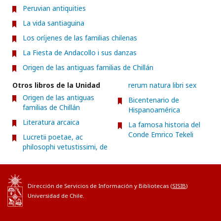
Peruvian antiquities
La vida santiaguina
Los oríjenes de las familias chilenas
La Fiesta de Andacollo i sus danzas
Origen de las antiguas familias de Chillán
Otros libros de la Unidad
rerum natura libri sex
Origen de las antiguas
Bicentenario de
familias de Chillán
Hispanoamérica
Literatura arcaica
La famosa historia del
Conde Emrico Tekeli
Lucretii poetae, ac
philosophi vetustissimi, de
Dirección de Servicios de Información y Bibliotecas (
SISIB
)
Universidad de Chile.