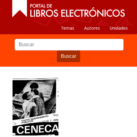
Temas
Autores
Unidades
Buscar