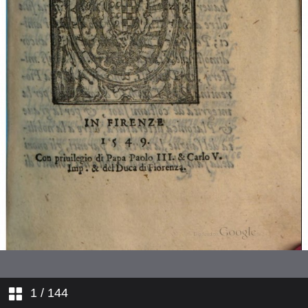
Serm I al XV
1
/ 144