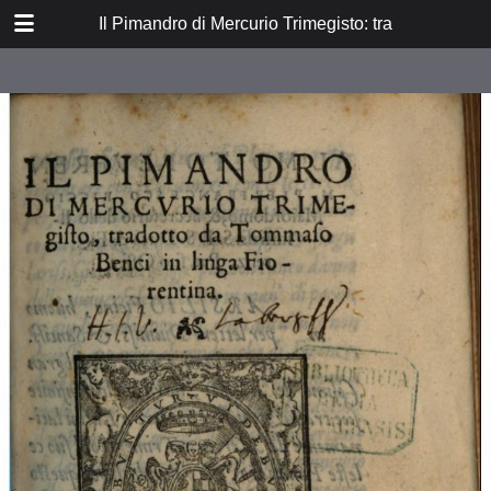
DOWNLOAD
Il Pimandro di Mercurio Trimegisto: tradotto da T
Il Pimandro.pdf
4.4 MB
TABLE OF CONTENTS
Al molto reveren M. Pier Francesco
Riccio
Calcidio nella ultima parte del suo
secondo libro dice di Mercurio
Trimegisto Cosí
Al nobile et preclaro
Testimonanza di raziel sopra
Mercurio Trimegisto
Argumento di Marcilio Ficini
Fiorentino, sobre il Pimandro di
Mercurio Trimegisto, a cosimo de
Medici, Padre del la Patria