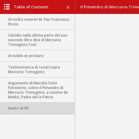
Table of Contents
Il Pimandro di Mercurio Trim
Al molto reveren M. Pier Francesco
Riccio
Calcidio nella ultima parte del suo
secondo libro dice di Mercurio
Trimegisto Cosí
Al nobile et preclaro
Testimonanza di raziel sopra
Mercurio Trimegisto
Argumento di Marcilio Ficini
Fiorentino, sobre il Pimandro di
Mercurio Trimegisto, a cosimo de
Medici, Padre del la Patria
Serm I al XV