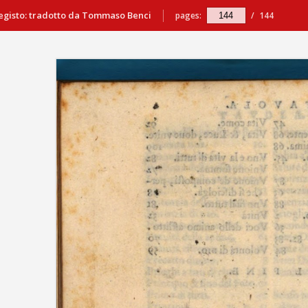
egisto: tradotto da Tommaso Benci
pages:
/
144