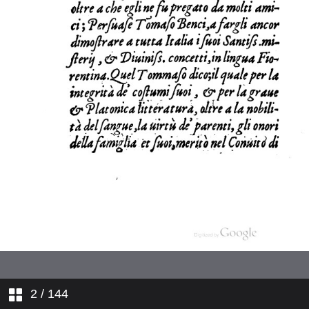
Serm I al XV
2
/ 144