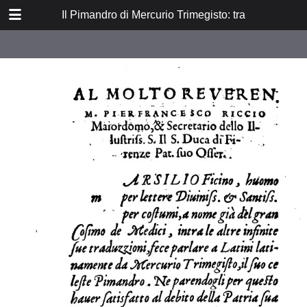
DOWNLOAD
Il Pimandro di Mercurio Trimegisto: tradotto da T
Il Pimandro.pdf
4.4 MB
TABLE OF CONTENTS
Al molto reveren M. Pier Francesco
Riccio
Calcidio nella ultima parte del suo
secondo libro dice di Mercurio
Trimegisto Cosí
Al nobile et preclaro
Testimonanza di raziel sopra
Mercurio Trimegisto
Argumento di Marcilio Ficini
Fiorentino, sobre il Pimandro di
Mercurio Trimegisto, a cosimo de
Medici, Padre del la Patria