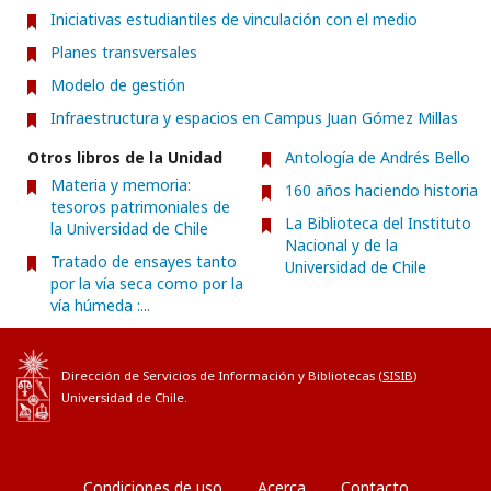
Iniciativas estudiantiles de vinculación con el medio
Planes transversales
Modelo de gestión
Infraestructura y espacios en Campus Juan Gómez Millas
Otros libros de la Unidad
Antología de Andrés Bello
Materia y memoria:
160 años haciendo historia
tesoros patrimoniales de
La Biblioteca del Instituto
la Universidad de Chile
Nacional y de la
Tratado de ensayes tanto
Universidad de Chile
por la vía seca como por la
vía húmeda :...
Dirección de Servicios de Información y Bibliotecas (
SISIB
)
Universidad de Chile.
Condiciones de uso
Acerca
Contacto