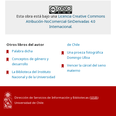
Esta obra está bajo una
Licencia Creative Commons
Atribución-NoComercial-SinDerivadas 4.0
Internacional
.
Otros libros del autor
de Chile
Palabra dicha
Una proeza fotográfica
Domingo Ulloa
Conceptos de género y
desarrollo
Vencer la cárcel del seno
materno
La Biblioteca del Instituto
Nacional y de la Universidad
Dirección de Servicios de Información y Bibliotecas (
SISIB
)
Universidad de Chile.