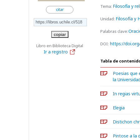
Filosofía y re
Tema:
citar
Filosofía y
Unidad:
Oraci
Palabras clave:
copiar
https://doi.or
DOI:
Libro en Biblioteca Digital
Ir a registro
Tabla de contenid
Poesias que e
la Universida
In regias virt
Elegia
Distichon ch
Pintose a la 