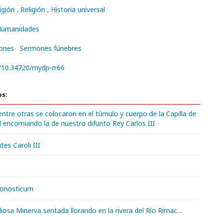
ligión
, Religión
, Historia universal
 Humanidades
ones
Sermones fúnebres
g/10.34720/mydp-rr66
os:
ntre otras se colocaron en el túmulo y cuerpo de la Capilla de
d encomiando la de nuestro difunto Rey Carlos III
utes Caroli III
ronosticum
diosa Minerva sentada llorando en la rivera del Río Rimac…