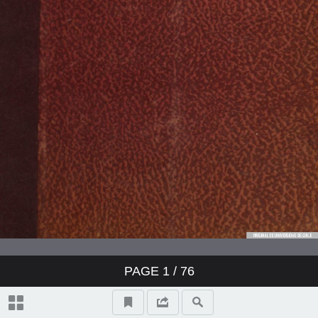
Pintose a la diosa Minerva sentada
llorando en la rivera del Río
Rimac…
Aprobacion del M. R. P. M. F.
Manuel Sanchez Guerrero…
Aprobacion del M. R. P. M. Fr.
Agustin Delso, de la religión de S.
PAGE
1
/ 76
Fransico…