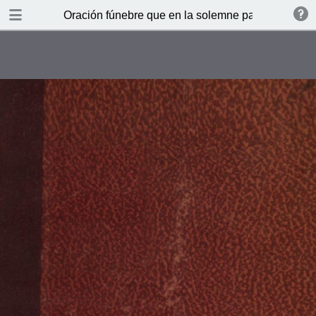
TABLE OF CONTENTS
Oración fúnebre que en la solemne parentación que
Poesias que entre otras se
colocaron en el túmulo y cuerpo de
la Capilla de la Universidad
encomiando la de nuestro difunto
Rey Carlos III
In regias virtutes Caroli III
Elegia
Distichon chronosticum