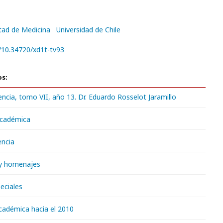
tad de Medicina
Universidad de Chile
g/10.34720/xd1t-tv93
os:
encia, tomo VII, año 13. Dr. Eduardo Rosselot Jaramillo
académica
encia
 y homenajes
eciales
cadémica hacia el 2010