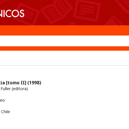
ia [tomo II]
(1998)
uller (editora)
neo
Chile