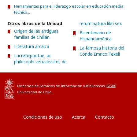
Herramientas para el liderazgo escolar en educación media
técnico...
Otros libros de la Unidad
rerum natura libri sex
Origen de las antiguas
Bicentenario de
familias de Chillán
Hispanoamérica
Literatura arcaica
La famosa historia del
Conde Emrico Tekeli
Lucretii poetae, ac
philosophi vetustissimi, de
Dirección de Servicios de Información y Bibliotecas (
SISIB
)
Universidad de Chile.
Condiciones de uso
Acerca
Contacto