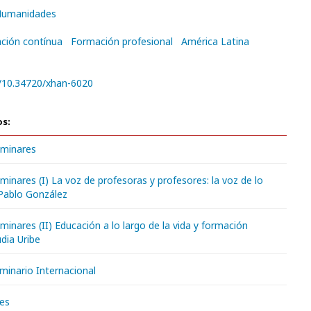
 Humanidades
ción contínua
Formación profesional
América Latina
g/10.34720/xhan-6020
os:
iminares
iminares (I) La voz de profesoras y profesores: la voz de lo
Pablo González
iminares (II) Educación a lo largo de la vida y formación
dia Uribe
minario Internacional
es