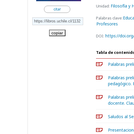
Filosofía y
Unidad:
citar
Educa
Palabras clave:
Profesores
copiar
https://doi.or
DOI:
Tabla de contenid
Palabras prel
Palabras prel
pedagógico. 
Palabras prel
docente. Clau
Saludos al Se
Presentacion