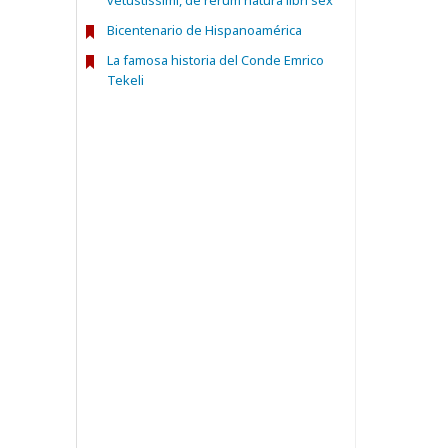
vetustissimi, de rerum natura libri sex
Bicentenario de Hispanoamérica
La famosa historia del Conde Emrico
Tekeli