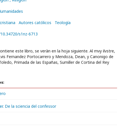
 Humanidades
cristiana
Autores católicos
Teología
g/10.34720/s1nz-6713
ntiene este libro, se veràn en la hoja siguiente. Al mvy ilvstre,
 Lvis Fernandez Portocarrero y Mendoza, Dean, y Canonigo de
 Toledo, Primada de las Españas, Sumiller de Cortina del Rey
os:
ero
er. De la sciencia del confessor