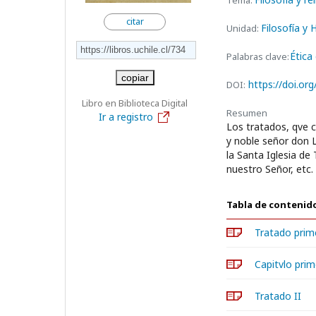
Tema:
citar
Filosofía y
Unidad:
Ética 
Palabras clave:
copiar
https://doi.or
DOI:
Libro en Biblioteca Digital
Resumen
Ir a registro
Los tratados, qve co
y noble señor don
la Santa Iglesia de
nuestro Señor, etc.
Tabla de contenid
Tratado prim
Capitvlo prim
Tratado II