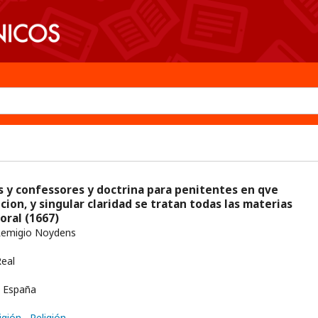
as y confessores y doctrina para penitentes en qve
ion, y singular claridad se tratan todas las materias
moral
(1667)
Remigio Noydens
eal
España
ligión
, Religión