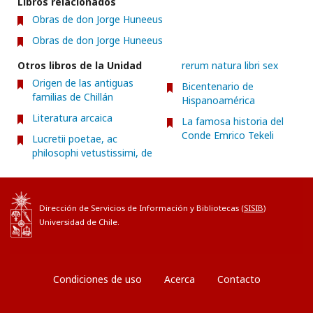
Libros relacionados
Obras de don Jorge Huneeus
Obras de don Jorge Huneeus
Otros libros de la Unidad
rerum natura libri sex
Origen de las antiguas
Bicentenario de
familias de Chillán
Hispanoamérica
Literatura arcaica
La famosa historia del
Conde Emrico Tekeli
Lucretii poetae, ac
philosophi vetustissimi, de
Dirección de Servicios de Información y Bibliotecas (
SISIB
)
Universidad de Chile.
Condiciones de uso
Acerca
Contacto