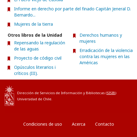
Informe en derecho por parte del finado Capitán Jeneral D.
Bernardo...
Mujeres de la tierra
Otros libros de la Unidad
Derechos humanos y
mujeres
Repensando la regulación
de las aguas
Erradicación de la violencia
contra las mujeres en las
Proyecto de código civil
Américas
Opúsculos literarios i
críticos (III).
Dirección de Servicios de Información y Bibliotecas (
SISIB
)
Universidad de Chile.
Condiciones de uso
Acerca
Contacto