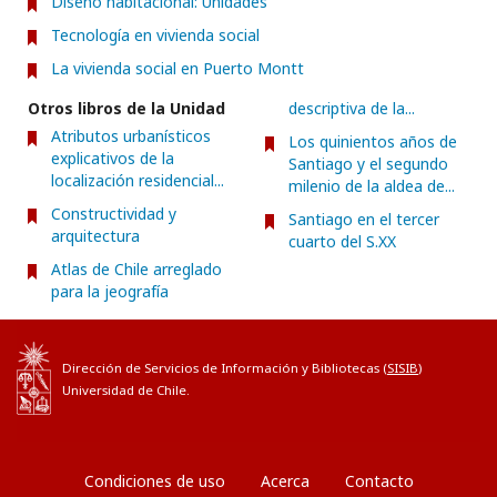
Diseño habitacional: Unidades
Tecnología en vivienda social
La vivienda social en Puerto Montt
Otros libros de la Unidad
descriptiva de la...
Atributos urbanísticos
Los quinientos años de
explicativos de la
Santiago y el segundo
localización residencial...
milenio de la aldea de...
Constructividad y
Santiago en el tercer
arquitectura
cuarto del S.XX
Atlas de Chile arreglado
para la jeografía
Dirección de Servicios de Información y Bibliotecas (
SISIB
)
Universidad de Chile.
Condiciones de uso
Acerca
Contacto