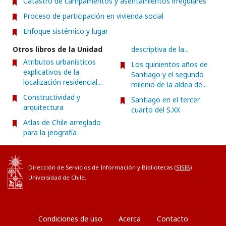
Catastro de campamentos y asentamientos irregulares
Proceso de participación en vivienda social
Enfoque sistémico y lugar
Otros libros de la Unidad
descriptiva de la...
Atributos urbanísticos
Los quinientos años de
explicativos de la
Santiago y el segundo
localización residencial...
milenio de la aldea de...
Constructividad y
Santiago en el tercer
arquitectura
cuarto del S.XX
Atlas de Chile arreglado
para la jeografía
Dirección de Servicios de Información y Bibliotecas (
SISIB
)
Universidad de Chile.
Condiciones de uso
Acerca
Contacto