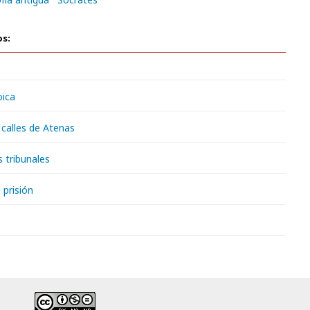
os:
oica
s calles de Atenas
s tribunales
a prisión