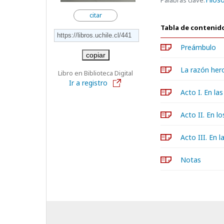
Palabras clave:
citar
Tabla de contenid
Preámbulo
copiar
La razón her
Libro en Biblioteca Digital
Ir a registro
Acto I. En la
Acto II. En lo
Acto III. En l
Notas