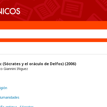
: (Sócrates y el oráculo de Delfos)
(2006)
 Giannini Iñiguez
ligión
 Humanidades
ofía antigua
Sócrates