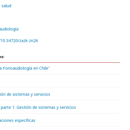
a salud
udiología
g/10.34720/zazk-zn26
os:
a Fonoaudiología en Chile"
ión de sistemas y servicios
parte 1: Gestión de sistemas y servicios
aciones específicas