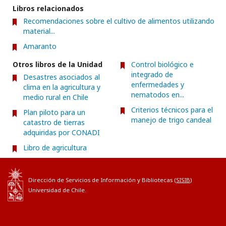
Libros relacionados
Recomendaciones sobre el cultivo de alimentos utilizando
material...
Amaranto
Otros libros de la Unidad
Control biológico e
integrado de
Desastres asociados al
enfermedades y
clima en la agricultura y
nematodos en...
medio rural en Chile
Criterios técnicos para el
Plan piloto para un
manejo de trigo candeal
catastro de tierras
adquiridas por CONADI
Libro de agricultura
Dirección de Servicios de Información y Bibliotecas (
SISIB
)
Universidad de Chile.