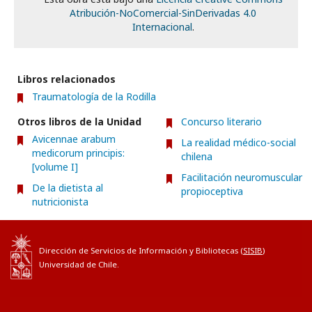
Atribución-NoComercial-SinDerivadas 4.0
Internacional
.
Libros relacionados
Traumatología de la Rodilla
Otros libros de la Unidad
Concurso literario
Avicennae arabum
La realidad médico-social
medicorum principis:
chilena
[volume I]
Facilitación neuromuscular
De la dietista al
propioceptiva
nutricionista
Dirección de Servicios de Información y Bibliotecas (
SISIB
)
Universidad de Chile.