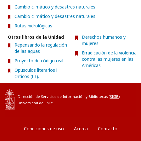
Cambio climático y desastres naturales
Cambio climático y desastres naturales
Rutas hidrológicas
Otros libros de la Unidad
Derechos humanos y
mujeres
Repensando la regulación
de las aguas
Erradicación de la violencia
contra las mujeres en las
Proyecto de código civil
Américas
Opúsculos literarios i
críticos (III).
Dirección de Servicios de Información y Bibliotecas (
SISIB
)
Universidad de Chile.
Condiciones de uso
Acerca
Contacto