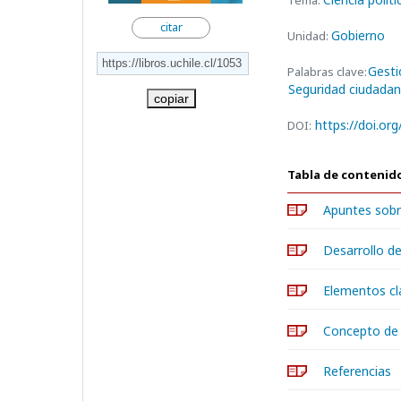
Tema:
citar
Gobierno
Unidad:
Gesti
Palabras clave:
Seguridad ciudada
copiar
https://doi.or
DOI:
Tabla de contenid
Apuntes sobre
Desarrollo de
Elementos cla
Concepto de 
Referencias