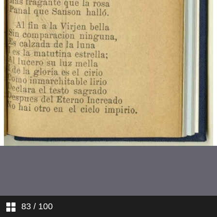
La Pasión. Estando Cristo en el
huerto...
La Pasión. Un atrevido soldado...
La Pasión. Por qué es tanta
tiranía?...
Un sueño penoso
Adán
Caín i Abel
La travesía de los tres Reyes
Magos
Contrarresto
83
/ 100