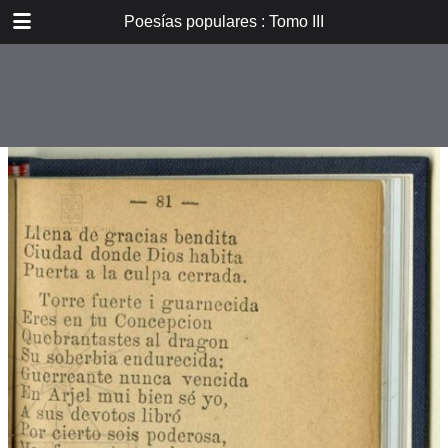
DOWNLOAD
Poesías populares : Tomo III
E_PP_059.pdf
59.9 MB
TABLE OF CONTENTS
Introducción
Don B. Vicuña Mackenna
Oradores i poetas
Verdad eterna de María
A la Cruz
La Cruz
La Pasión. De tres meses el
autor...