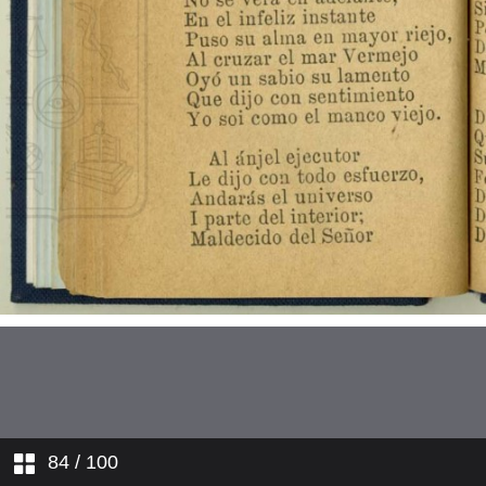
La Pasión. Estando Cristo en el
huerto...
La Pasión. Un atrevido soldado...
La Pasión. Por qué es tanta
tiranía?...
Un sueño penoso
Adán
Caín i Abel
La travesía de los tres Reyes
Magos
Contrarresto
84
/ 100