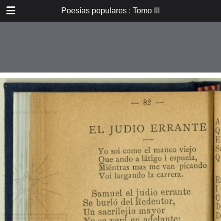
DOWNLOAD
Poesías populares : Tomo III
E_PP_059.pdf
59.9 MB
TABLE OF CONTENTS
Introducción
Don B. Vicuña Mackenna
Oradores i poetas
Verdad eterna de María
A la Cruz
La Cruz
La Pasión. De tres meses el
autor...