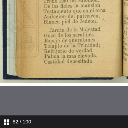
La Pasión. Estando Cristo en el
huerto...
La Pasión. Un atrevido soldado...
La Pasión. Por qué es tanta
tiranía?...
Un sueño penoso
Adán
Caín i Abel
La travesía de los tres Reyes
Magos
Contrarresto
82
/ 100