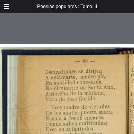
DOWNLOAD
Poesías populares : Tomo III
E_PP_059.pdf
59.9 MB
TABLE OF CONTENTS
Introducción
Don B. Vicuña Mackenna
Oradores i poetas
Verdad eterna de María
A la Cruz
La Cruz
La Pasión. De tres meses el
autor...