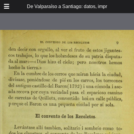
DOWNLOAD
De Valparaíso a Santiago: datos, impresiones, noti
De Valpara.pdf
213 MB
TABLE OF CONTENTS
Itinerario del ferrocarril de
Valparaíso a Santiago
espresamente grabado en Paris en
madera para esta obra
Dedicatoria
A los viajeros
En la Estación de Valparaíso
El banquete de inauguración i el
Viña del Mar
motín de Oyarce
Bosquejo histórico
El Salto