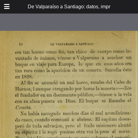
DOWNLOAD
De Valparaíso a Santiago: datos, impresiones, noti
De Valpara.pdf
213 MB
TABLE OF CONTENTS
Itinerario del ferrocarril de
Valparaíso a Santiago
espresamente grabado en Paris en
madera para esta obra
Dedicatoria
A los viajeros
En la Estación de Valparaíso
El banquete de inauguración i el
Viña del Mar
motín de Oyarce
Bosquejo histórico
El Salto