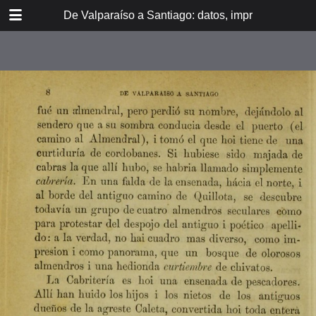
DOWNLOAD
De Valparaíso a Santiago: datos, impresiones, noti
De Valpara.pdf
213 MB
TABLE OF CONTENTS
Itinerario del ferrocarril de
Valparaíso a Santiago
espresamente grabado en Paris en
madera para esta obra
Dedicatoria
A los viajeros
En la Estación de Valparaíso
El banquete de inauguración i el
Viña del Mar
motín de Oyarce
Bosquejo histórico
El Salto