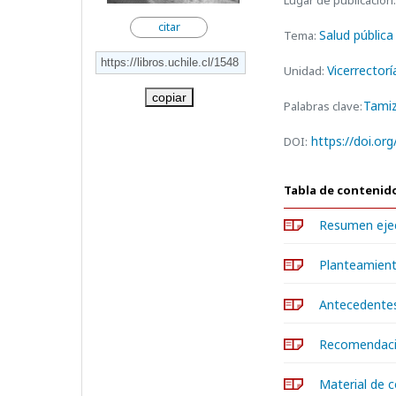
Lugar de publicación:
citar
Salud pública
Tema:
Vicerrectorí
Unidad:
copiar
Tamiz
Palabras clave:
https://doi.or
DOI:
Tabla de contenid
Resumen eje
Planteamient
Antecedentes 
Recomendacio
Material de c