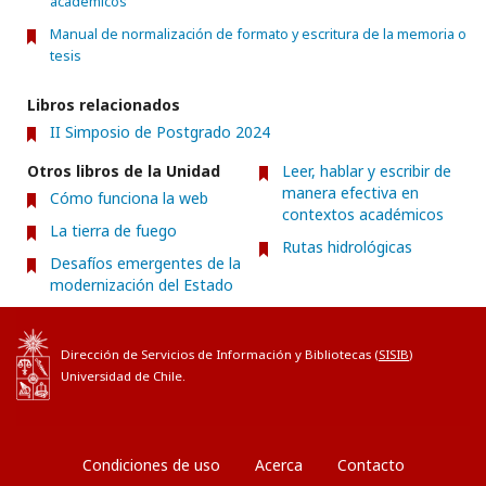
académicos
Manual de normalización de formato y escritura de la memoria o
tesis
Libros relacionados
II Simposio de Postgrado 2024
Otros libros de la Unidad
Leer, hablar y escribir de
manera efectiva en
Cómo funciona la web
contextos académicos
La tierra de fuego
Rutas hidrológicas
Desafíos emergentes de la
modernización del Estado
Dirección de Servicios de Información y Bibliotecas (
SISIB
)
Universidad de Chile.
Condiciones de uso
Acerca
Contacto