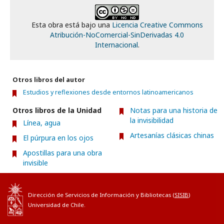
Esta obra está bajo una
Licencia Creative Commons
Atribución-NoComercial-SinDerivadas 4.0
Internacional
.
Otros libros del autor
Estudios y reflexiones desde entornos latinoamericanos
Otros libros de la Unidad
Notas para una historia de
la invisibilidad
Línea, agua
Artesanías clásicas chinas
El púrpura en los ojos
Apostillas para una obra
invisible
Dirección de Servicios de Información y Bibliotecas (
SISIB
)
Universidad de Chile.