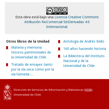
Esta obra está bajo una
Licencia Creative Commons
Atribución-NoComercial-SinDerivadas 4.0
Internacional
.
Otros libros de la Unidad
Antología de Andrés Bello
Materia y memoria:
160 años haciendo historia
tesoros patrimoniales de
La Biblioteca del Instituto
la Universidad de Chile
Nacional y de la
Tratado de ensayes tanto
Universidad de Chile
por la vía seca como por la
vía húmeda :...
Dirección de Servicios de Información y Bibliotecas (
SISIB
)
Universidad de Chile.