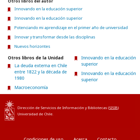
Otros libros del autor
Innovando en la educación superior
Innovando en la educación superior
Potenciando mi aprendizaje en el primer año de universidad
Innovar y transformar desde las disciplinas
Nuevos horizontes
Otros libros de la Unidad
Innovando en la educación
superior
La deuda externa en Chile
entre 1822 y la década de
Innovando en la educación
1980
superior
Macroeconomía
Dirección de Servicios de Información y Bibliotecas (
SISIB
)
Universidad de Chile.
Condiciones de uso
Acerca
Contacto